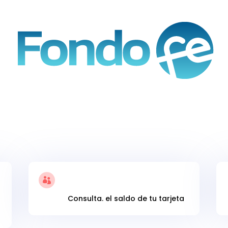
Estamos trabajando en la web
Saldo Tarjeta

Consulta. el saldo de tu tarjeta