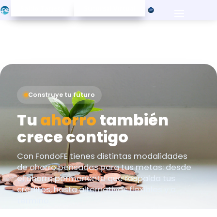
Saldo Tarjeta
Sucursal Virtual
Construye tu futuro
Tu
ahorro
también
crece contigo
Con FondoFE tienes distintas modalidades
de ahorro pensadas para tus metas: desde
el ahorro permanente que respalda tus
créditos, hasta alternativas flexibles y a
término.