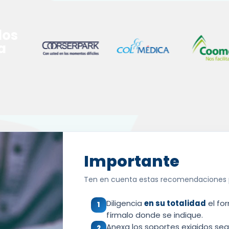
dos
a
Importante
Ten en cuenta estas recomendaciones pa
Diligencia
en su totalidad
el for
1
fírmalo donde se indique.
Anexa los soportes exigidos segú
2