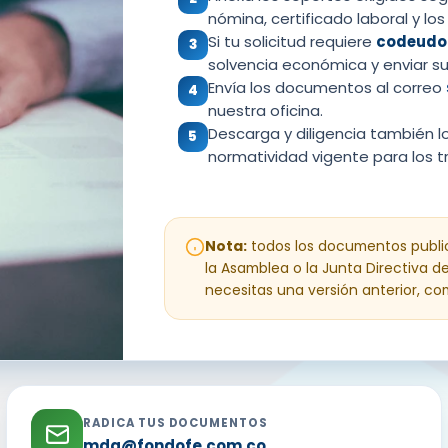
nómina, certificado laboral y l
Si tu solicitud requiere
codeudo
3
solvencia económica y enviar s
Envía los documentos al correo
4
nuestra oficina.
Descarga y diligencia también
5
normatividad vigente para los t
Nota:
todos los documentos public
la Asamblea o la Junta Directiva d
necesitas una versión anterior, c
RADICA TUS DOCUMENTOS
mda@fondofe.com.co