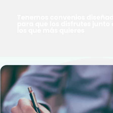
Tenemos convenios diseña
para que los disfrutes junto 
los que más quieres