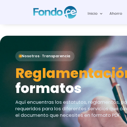
Inicio
Ahorro
Nosotros · Transparencia
Reglamentació
formatos
Aquí encuentras los estatutos, reglamentos, po
requeridos para los diferentes servicios que o
el documento que necesites en formato PDF.