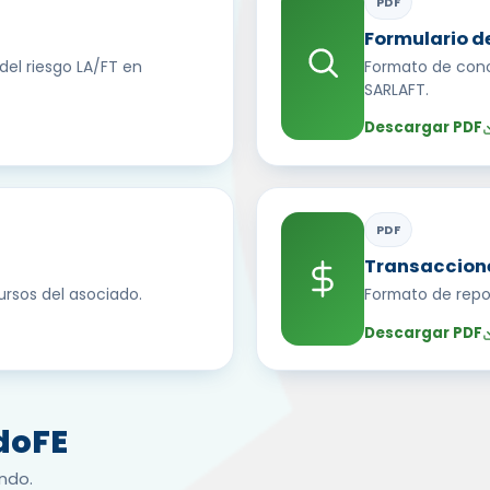
PDF
Formulario d
el riesgo LA/FT en
Formato de cono
SARLAFT.
Descargar PDF
PDF
Transaccione
ursos del asociado.
Formato de repo
Descargar PDF
doFE
ndo.