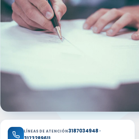
3187034948 ·
LÍNEAS DE ATENCIÓN
3173289611