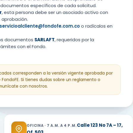
os documentos específicos de cada solicitud.
r
, esta persona debe ser un asociado activo con
u aprobación.
servicioalcliente@fondofe.com.co
o radícalos en
 los documentos
SARLAFT
, requeridos por la
rámites con el Fondo.
ados corresponden a la versión vigente aprobada por
e FondoFE. Si tienes dudas sobre un reglamento o
omunícate con nosotros.
Calle 123 No 7A – 17,
OFICINA · 7 A.M. A 4 P.M.
Of. 503